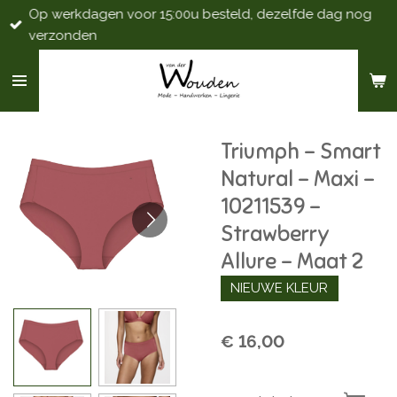
Op werkdagen voor 15:00u besteld, dezelfde dag nog
Ga
verzonden
direct
naar
de
hoofdinhoud
Triumph - Smart
Natural - Maxi -
10211539 -
Strawberry
Allure - Maat 2
NIEUWE KLEUR
€ 16,00