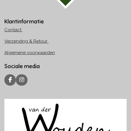
Klantinformatie
Contact
Verzending & Retour
Algemene voorwaarden
Sociale media
F
I
a
n
c
s
e
t
b
a
o
g
o
r
k
a
m