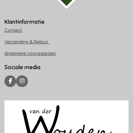
Klantinformatie
Contact
Verzending & Retour
Algemene voorwaarden
Sociale media
F
I
a
n
c
s
e
t
b
a
o
g
o
r
k
a
m