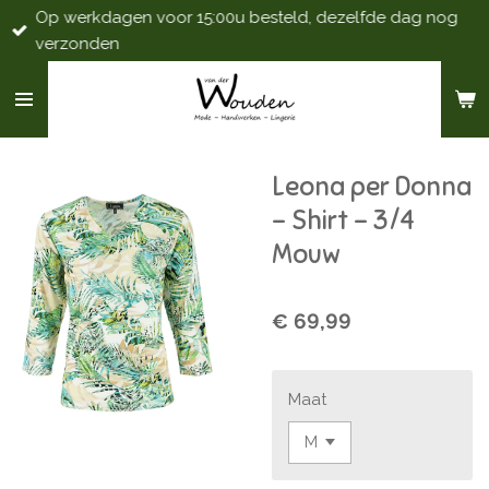
Op werkdagen voor 15:00u besteld, dezelfde dag nog
Ga
verzonden
direct
naar
de
hoofdinhoud
Leona per Donna
- Shirt - 3/4
Mouw
€ 69,99
Maat