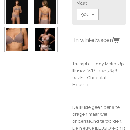
Maat
In winkelwagen
Triumph - Body Make-Up
Illusion WP -
10217848 -
00ZE
-
Chocolate
Mousse
De illusie geen beha te
dragen maar wel
ondersteund te worden.
De nieuwe ILLUSION-bh is