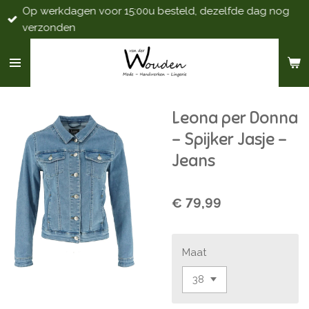
Op werkdagen voor 15:00u besteld, dezelfde dag nog
Ga
verzonden
direct
naar
de
hoofdinhoud
Leona per Donna
- Spijker Jasje -
Jeans
€ 79,99
Maat