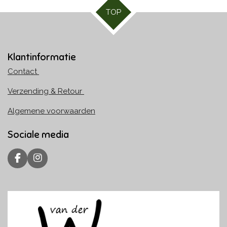
TOP
Klantinformatie
Contact
Verzending & Retour
Algemene voorwaarden
Sociale media
F
I
a
n
c
s
e
t
b
a
o
g
o
r
k
a