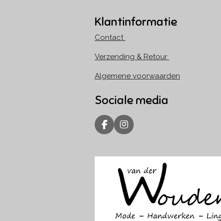
Klantinformatie
Contact
Verzending & Retour
Algemene voorwaarden
Sociale media
F
I
a
n
c
s
e
t
b
a
o
g
o
r
k
a
m