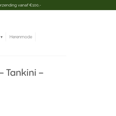
erzending vanaf €100,-
Herenmode
- Tankini -