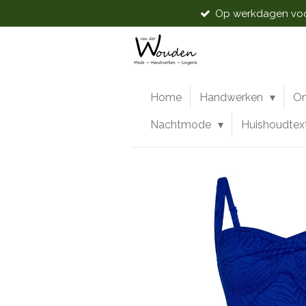
Op werkdagen voor
Ga
direct
naar
de
hoofdinhoud
Home
Handwerken
O
Nachtmode
Huishoudtex