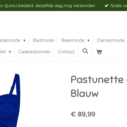
 15:00u besteld, dezelfde dag nog verzonden
Gratis v
ndermode
Badmode
Beenmode
Damesmode
tiel
Cadeaubonnen
Contact
Pastunette 
Blauw
€ 89,99