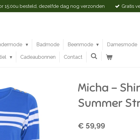
 15:00u besteld, dezelfde dag nog verzonden
Gratis v
ndermode
Badmode
Beenmode
Damesmode
tiel
Cadeaubonnen
Contact
Micha - Shi
Summer Str
€ 59,99