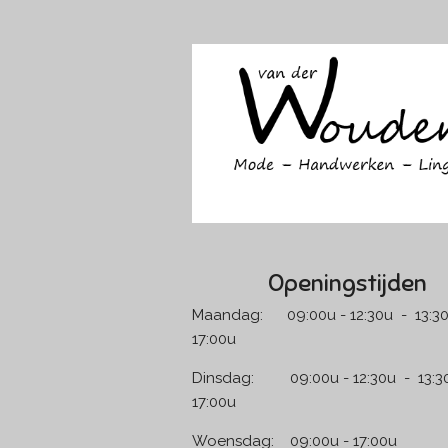
a
n
c
s
e
t
b
a
o
g
o
r
k
a
m
Openingstijden
Maandag: 09:00u - 12:30u - 13:30
17:00u
Dinsdag: 09:00u - 12:30u - 13:30
17:00u
Woensdag: 09:00u - 17:00u