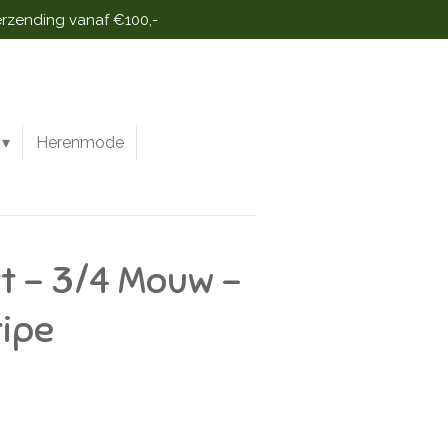
erzending vanaf €100,-
Herenmode
rt - 3/4 Mouw -
ipe