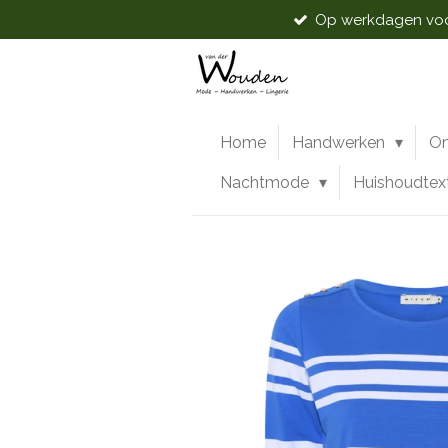
Op werkdagen voor
Ga
direct
naar
de
hoofdinhoud
Home
Handwerken
O
Nachtmode
Huishoudtex