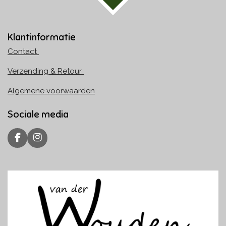
Klantinformatie
Contact
Verzending & Retour
Algemene voorwaarden
Sociale media
F
I
a
n
c
s
e
t
b
a
o
g
o
r
k
a
m