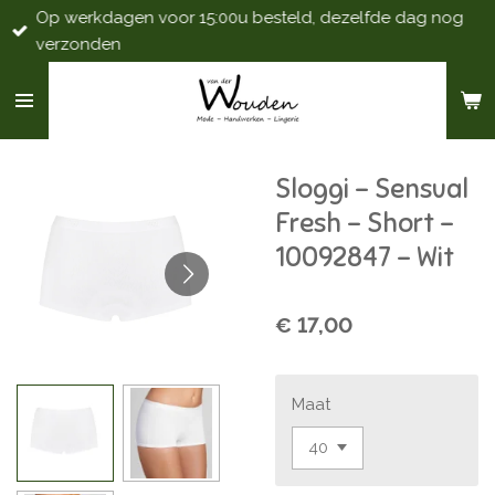
Op werkdagen voor 15:00u besteld, dezelfde dag nog
Ga
verzonden
direct
naar
de
hoofdinhoud
Sloggi - Sensual
Fresh - Short -
10092847 - Wit
€ 17,00
Maat