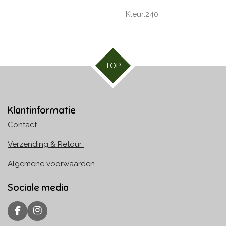
Kleur:240
TOP
Klantinformatie
Contact
Verzending & Retour
Algemene voorwaarden
Sociale media
F
I
a
n