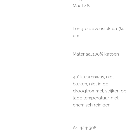
Maat 46
Lengte bovenstuk ca. 74
cm
Materiaal:100% katoen
40° kleurenwas, niet
bleken, niet in de
droogtrommel, strijken op
lage temperatuur, niet
chemisch reinigen
Art.4
241308