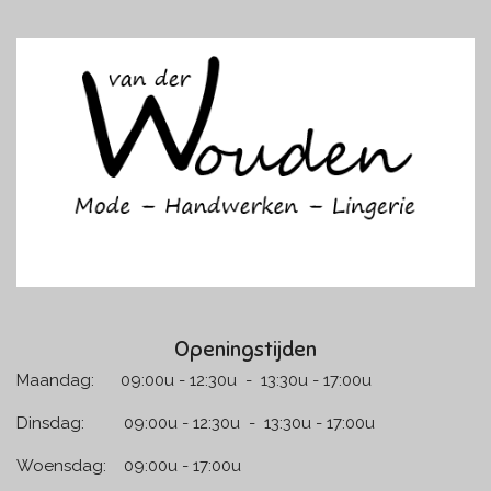
c
s
e
t
b
a
o
g
o
r
k
a
m
Openingstijden
Maandag: 09:00u - 12:30u - 13:30u - 17:00u
Dinsdag: 09:00u - 12:30u - 13:30u - 17:00u
Woensdag: 09:00u - 17:00u