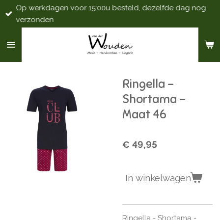
Op werkdagen voor 15:00u besteld, dezelfde dag nog
Ga
verzonden
direct
naar
de
hoofdinhoud
Ringella -
Shortama -
Maat 46
€ 49,95
In winkelwagen
Ringella - Shortama -