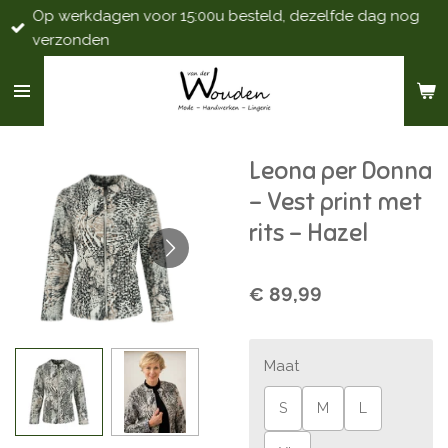
Op werkdagen voor 15:00u besteld, dezelfde dag nog
Ga
verzonden
direct
naar
de
hoofdinhoud
Leona per Donna
- Vest print met
rits - Hazel
€ 89,99
Maat
S
M
L