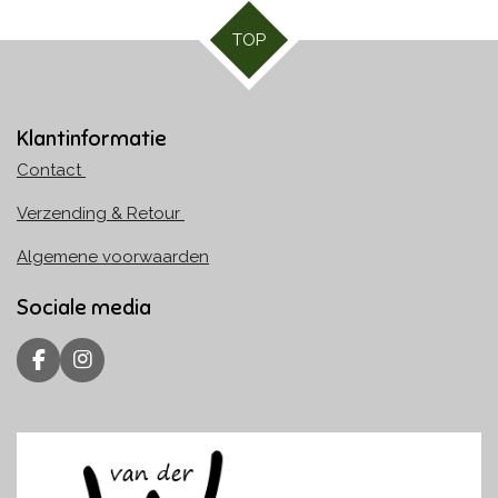
TOP
Klantinformatie
Contact
Verzending & Retour
Algemene voorwaarden
Sociale media
F
I
a
n
c
s
e
t
b
a
o
g
o
r