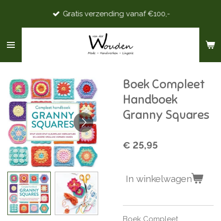
Ga
Gratis verzending vanaf €100,-
direct
naar
de
hoofdinhoud
Boek Compleet
Handboek
Granny Squares
€ 25,95
In winkelwagen
Boek Compleet