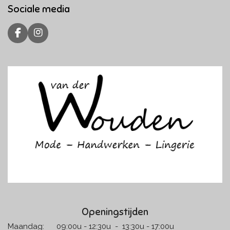
Sociale media
F
I
a
n
c
s
e
t
b
a
o
g
o
r
k
a
m
Openingstijden
Maandag: 09:00u - 12:30u - 13:30u - 17:00u