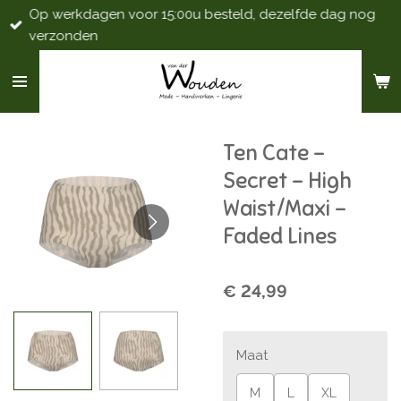
Op werkdagen voor 15:00u besteld, dezelfde dag nog
Ga
verzonden
direct
naar
de
hoofdinhoud
Ten Cate -
Secret - High
Waist/Maxi -
Faded Lines
€ 24,99
Maat
M
L
XL