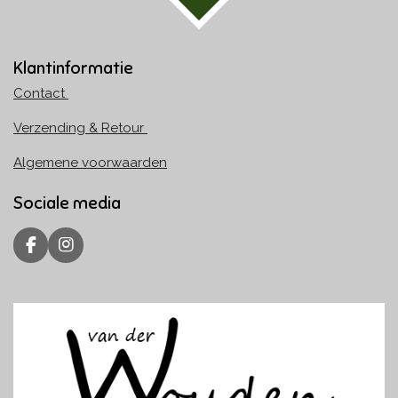
Klantinformatie
Contact
Verzending & Retour
Algemene voorwaarden
Sociale media
F
I
a
n
c
s
e
t
b
a
o
g
o
r
k
a
m