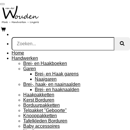
Ga
direct
naar
de
hoofdinhoud
Home
Handwerken
Brei- en Haakboeken
Garen
Brei- en Haak garens
Naaigaren
Brei-, haak- en naainaalden
Brei- en haaknaalden
Haakpakketten
Kerst Borduren
Borduurpakketten
Telpakket "Geboorte"
Knooppakketten
Tafelkleden Borduren
Baby accessoires