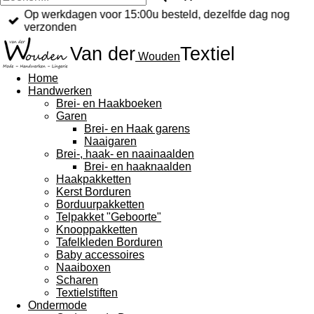
Op werkdagen voor 15:00u besteld, dezelfde dag nog
verzonden
Van der
Textiel
Wouden
Home
Handwerken
Brei- en Haakboeken
Garen
Brei- en Haak garens
Naaigaren
Brei-, haak- en naainaalden
Brei- en haaknaalden
Haakpakketten
Kerst Borduren
Borduurpakketten
Telpakket "Geboorte"
Knooppakketten
Tafelkleden Borduren
Baby accessoires
Naaiboxen
Scharen
Textielstiften
Ondermode