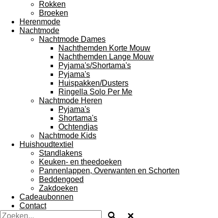
Rokken
Broeken
Herenmode
Nachtmode
Nachtmode Dames
Nachthemden Korte Mouw
Nachthemden Lange Mouw
Pyjama's/Shortama's
Pyjama's
Huispakken/Dusters
Ringella Solo Per Me
Nachtmode Heren
Pyjama's
Shortama's
Ochtendjas
Nachtmode Kids
Huishoudtextiel
Standlakens
Keuken- en theedoeken
Pannenlappen, Overwanten en Schorten
Beddengoed
Zakdoeken
Cadeaubonnen
Contact