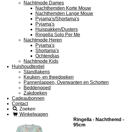
Nachtmode Dames
Nachthemden Korte Mouw
Nachthemden Lange Mouw
Pyjama's/Shortama's
Pyjama's
Huispakken/Dusters
Ringella Solo Per Me
Nachtmode Heren
Pyjama's
Shortama's
Ochtendjas
Nachtmode Kids
Huishoudtextiel
Standlakens
Keuken- en theedoeken
Pannenlappen, Overwanten en Schorten
Beddengoed
Zakdoeken
Cadeaubonnen
Contact
Zoeken
Winkelwagen
Ringella - Nachthemd -
95cm