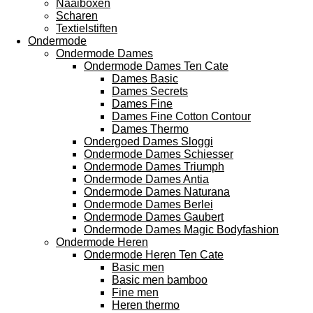
Naaiboxen
Scharen
Textielstiften
Ondermode
Ondermode Dames
Ondermode Dames Ten Cate
Dames Basic
Dames Secrets
Dames Fine
Dames Fine Cotton Contour
Dames Thermo
Ondergoed Dames Sloggi
Ondermode Dames Schiesser
Ondermode Dames Triumph
Ondermode Dames Antia
Ondermode Dames Naturana
Ondermode Dames Berlei
Ondermode Dames Gaubert
Ondermode Dames Magic Bodyfashion
Ondermode Heren
Ondermode Heren Ten Cate
Basic men
Basic men bamboo
Fine men
Heren thermo