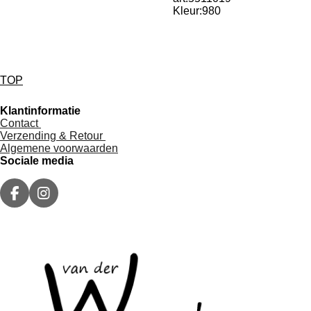
Kleur:980
TOP
Klantinformatie
Contact
Verzending & Retour
Algemene voorwaarden
Sociale media
F
I
a
n
c
s
e
t
b
a
o
g
o
r
k
a
m