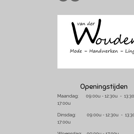
a
n
c
s
e
t
b
a
o
g
o
r
k
a
m
Openingstijden
Maandag: 09:00u - 12:30u - 13:30
17:00u
Dinsdag: 09:00u - 12:30u - 13:30
17:00u
Woensdag: 09:00u - 17:00u