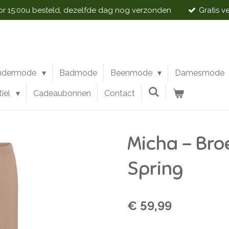
 15:00u besteld, dezelfde dag nog verzonden
Gratis v
ndermode
Badmode
Beenmode
Damesmode
tiel
Cadeaubonnen
Contact
Micha - Bro
Spring
€ 59,99