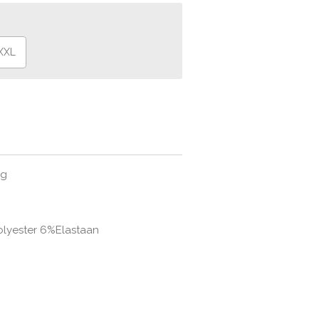
XXL
ng
lyester 6%Elastaan