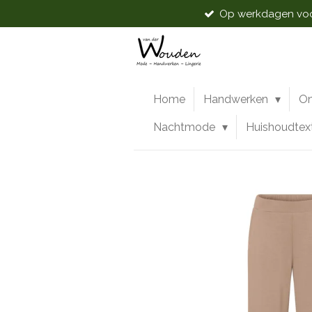
Op werkdagen voor
Ga
direct
naar
de
hoofdinhoud
Home
Handwerken
O
Nachtmode
Huishoudtex