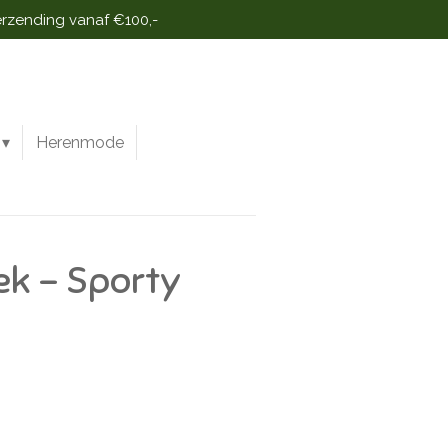
erzending vanaf €100,-
Herenmode
ek - Sporty