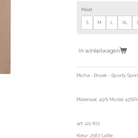
Maat
S
M
L
XL
In winkelwagen
Micha - Broek - Sporty Spri
Materiaal:
49% Modal 45%Po
art. 121-871
Kleur: 2567 Latte