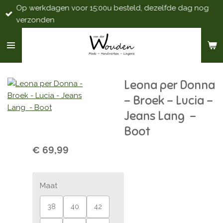
Op werkdagen voor 15:00u besteld, dezelfde dag nog
Ga
verzonden
direct
naar
de
hoofdinhoud
Leona per Donna
- Broek - Lucia -
Jeans Lang -
Boot
€ 69,99
Maat
38
40
42