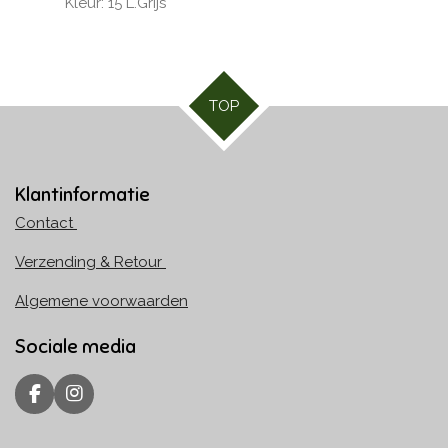
Kleur: 15 L.Grijs
TOP
Klantinformatie
Contact
Verzending & Retour
Algemene voorwaarden
Sociale media
F
I
a
n
c
s