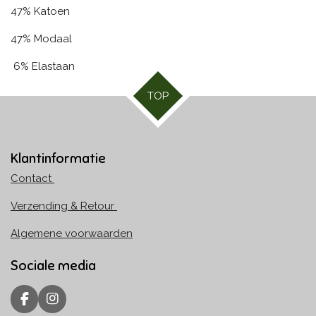
47% Katoen
47% Modaal
6% Elastaan
TOP
Klantinformatie
Contact
Verzending & Retour
Algemene voorwaarden
Sociale media
F
I