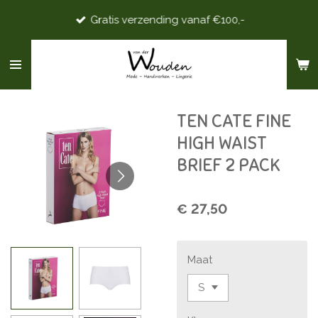
Ga
Gratis verzending vanaf €100,-
direct
naar
de
hoofdinhoud
TEN CATE FINE
HIGH WAIST
BRIEF 2 PACK
€ 27,50
Maat