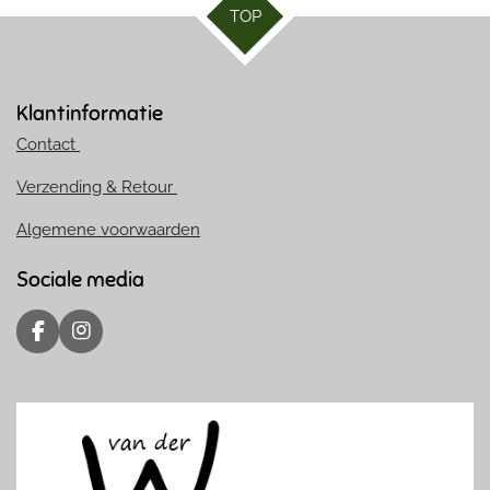
TOP
Klantinformatie
Contact
Verzending & Retour
Algemene voorwaarden
Sociale media
F
I
a
n
c
s
e
t
b
a
o
g
o
r
k
a