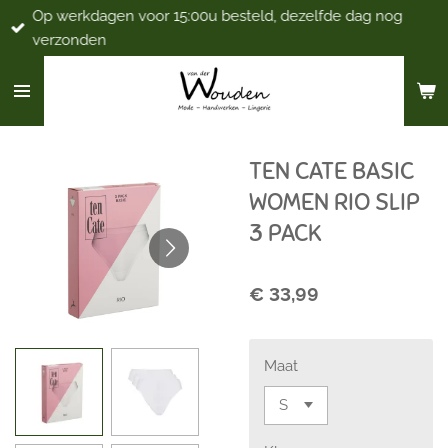
Op werkdagen voor 15:00u besteld, dezelfde dag nog
Ga
verzonden
direct
naar
de
hoofdinhoud
TEN CATE BASIC
WOMEN RIO SLIP
3 PACK
€ 33,99
Maat