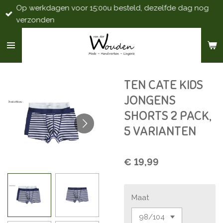
Op werkdagen voor 15:00u besteld, dezelfde dag nog
Ga
verzonden
direct
naar
de
hoofdinhoud
TEN CATE KIDS
JONGENS
SHORTS 2 PACK,
5 VARIANTEN
€ 19,99
Maat