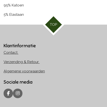
95% Katoen
5% Elastaan
TOP
Klantinformatie
Contact
Verzending & Retour
Algemene voorwaarden
Sociale media
F
I
a
n
c
s