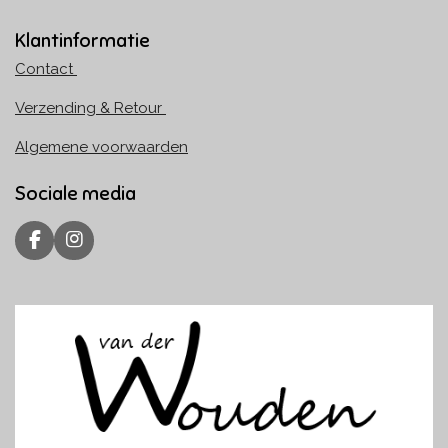
Klantinformatie
Contact
Verzending & Retour
Algemene voorwaarden
Sociale media
F
I
a
n
c
s
e
t
b
a
o
g
o
r
k
a
m