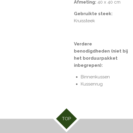
Afmeting:
40 x 40 cm
Gebruikte steek:
Kruissteek
Verdere
benodigdheden (niet bij
het borduurpakket
inbegrepen):
Binnenkussen
Kussenrug
TOP