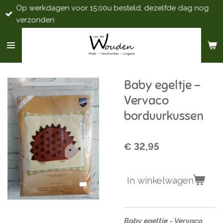
Op werkdagen voor 15:00u besteld, dezelfde dag nog
Ga
verzonden
direct
naar
de
hoofdinhoud
Baby egeltje -
Vervaco
borduurkussen
€ 32,95
In winkelwagen
Baby egeltje - Vervaco