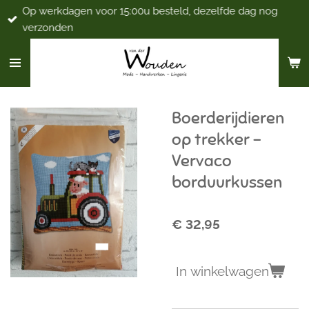
Op werkdagen voor 15:00u besteld, dezelfde dag nog
Ga
verzonden
direct
naar
de
hoofdinhoud
Boerderijdieren
op trekker -
Vervaco
borduurkussen
€ 32,95
In winkelwagen