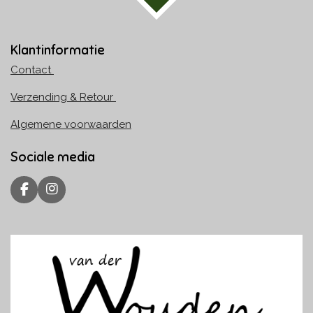
Klantinformatie
Contact
Verzending & Retour
Algemene voorwaarden
Sociale media
F
I
a
n
c
s
e
t
b
a
o
g
o
r
k
a
m