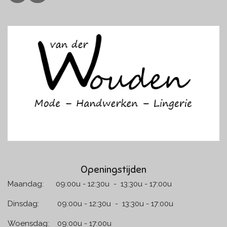
a
n
c
s
e
t
b
a
o
g
o
r
k
a
m
Openingstijden
Maandag: 09:00u - 12:30u - 13:30u - 17:00u
Dinsdag: 09:00u - 12:30u - 13:30u - 17:00u
Woensdag: 09:00u - 17:00u