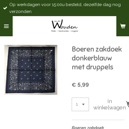
Op werkdagen voor 15:00u besteld, dezelfde dag nog
Ga
verzonden
direct
naar
de
hoofdinhoud
Boeren zakdoek
donkerblauw
met druppels
€ 5,99
In
winkelwagen
Boeren zakdoek