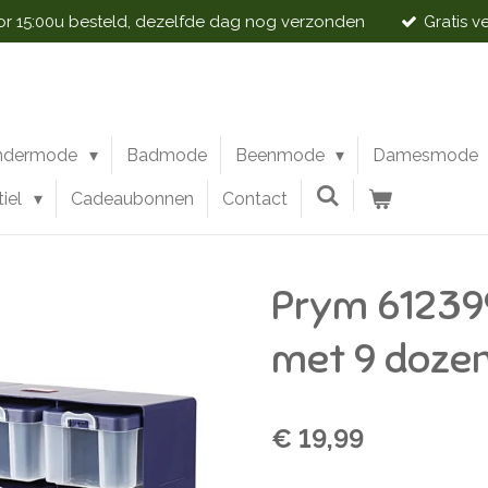
 15:00u besteld, dezelfde dag nog verzonden
Gratis v
ndermode
Badmode
Beenmode
Damesmode
tiel
Cadeaubonnen
Contact
Prym 61239
met 9 doze
€ 19,99