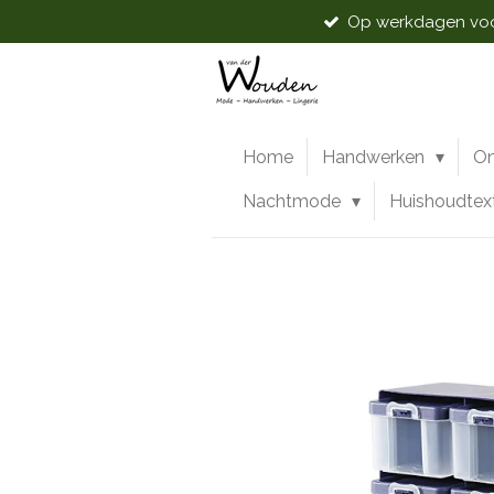
Op werkdagen voor
Ga
direct
naar
de
hoofdinhoud
Home
Handwerken
O
Nachtmode
Huishoudtex