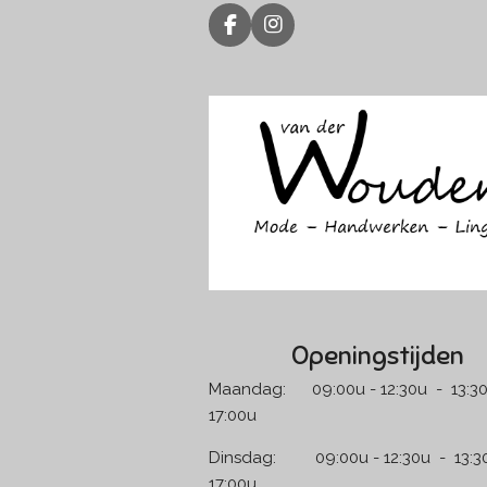
F
I
a
n
c
s
e
t
b
a
o
g
o
r
k
a
m
Openingstijden
Maandag: 09:00u - 12:30u - 13:30
17:00u
Dinsdag: 09:00u - 12:30u - 13:30
17:00u