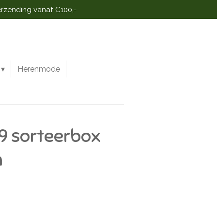
erzending vanaf €100,-
Herenmode
9 sorteerbox
n