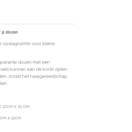
 9 dozen
e opslagruimte voor kleine
nsparante dozen met een
sels kunnen aan de korte zijden
den, zodat het naaigereedschap
den.
x 12cm x 21 cm
6cm x 11cm