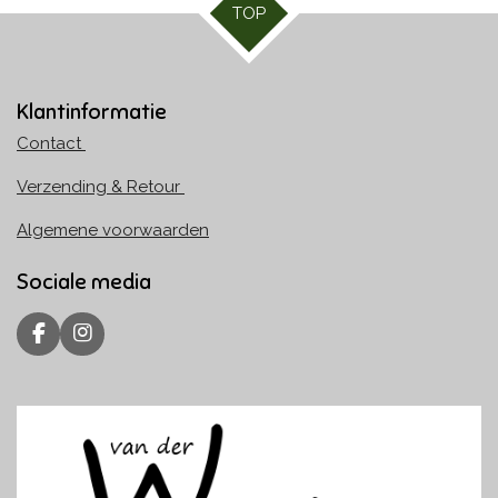
TOP
Klantinformatie
Contact
Verzending & Retour
Algemene voorwaarden
Sociale media
F
I
a
n
c
s
e
t
b
a
o
g
o
r
k
a