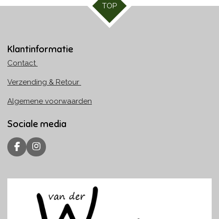
TOP
Klantinformatie
Contact
Verzending & Retour
Algemene voorwaarden
Sociale media
F
I
a
n
c
s
e
t
b
a
o
g
o
r
k
a