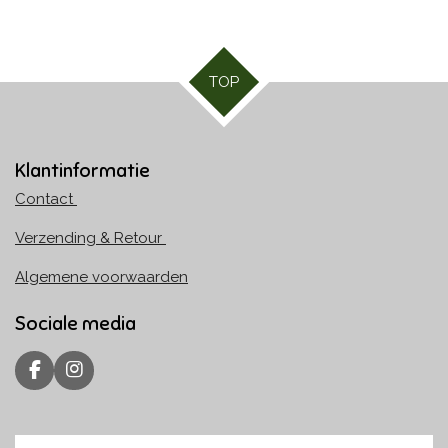
TOP
Klantinformatie
Contact
Verzending & Retour
Algemene voorwaarden
Sociale media
F
I
a
n
c
s
e
t