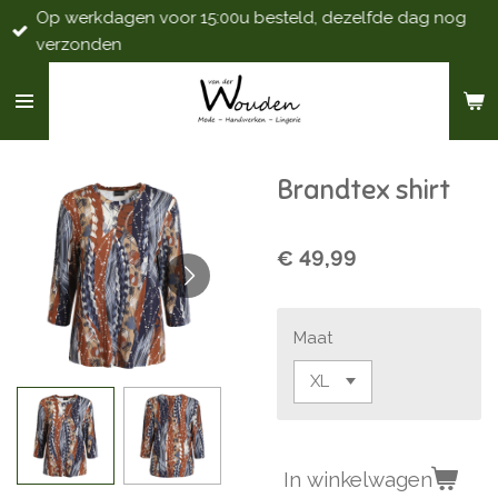
Op werkdagen voor 15:00u besteld, dezelfde dag nog
Ga
verzonden
direct
naar
de
hoofdinhoud
Brandtex shirt
€ 49,99
Maat
In winkelwagen