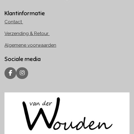
Klantinformatie
Contact
Verzending & Retour
Algemene voorwaarden
Sociale media
F
I
a
n
c
s
e
t
b
a
o
g
o
r
k
a
m