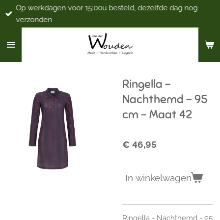
Op werkdagen voor 15:00u besteld, dezelfde dag nog
Ga
verzonden
direct
naar
de
hoofdinhoud
Ringella -
Nachthemd - 95
cm - Maat 42
€ 46,95
In winkelwagen
Ringella - Nachthemd - 95