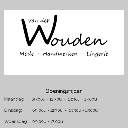
c
s
e
t
b
a
o
g
o
r
k
a
m
Openingstijden
Maandag: 09:00u - 12:30u - 13:30u - 17:00u
Dinsdag: 09:00u - 12:30u - 13:30u - 17:00u
Woensdag: 09:00u - 17:00u