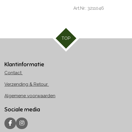
Art.Nr.: 3211046
TOP
Klantinformatie
Contact
Verzending & Retour
Algemene voorwaarden
Sociale media
F
I
a
n