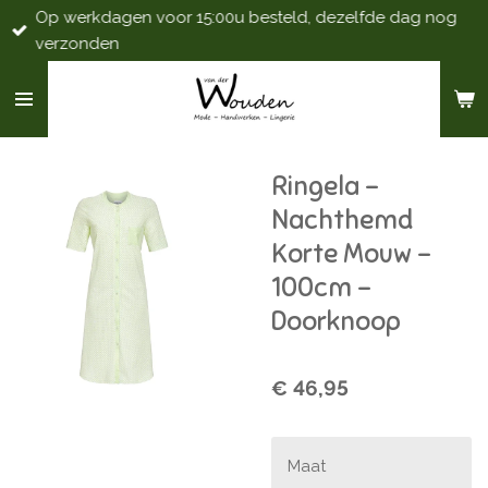
Op werkdagen voor 15:00u besteld, dezelfde dag nog
Ga
verzonden
direct
naar
de
hoofdinhoud
Ringela -
Nachthemd
Korte Mouw -
100cm -
Doorknoop
€ 46,95
Maat