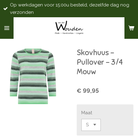
Op werkdagen voor 15:00u besteld, dezelfde dag nog
Ga
verzonden
direct
naar
de
hoofdinhoud
Skovhuus -
Pullover - 3/4
Mouw
€ 99,95
Maat