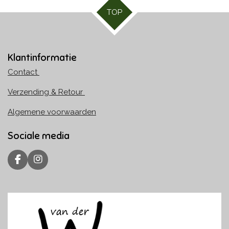
TOP
Klantinformatie
Contact
Verzending & Retour
Algemene voorwaarden
Sociale media
F
I
a
n
c
s
e
t
b
a
o
g
o
r
k
a