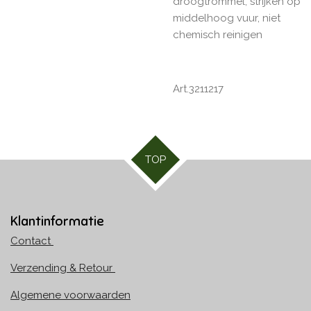
droogtrommel, strijken op
middelhoog vuur, niet
chemisch reinigen
Art.3211217
TOP
Klantinformatie
Contact
Verzending & Retour
Algemene voorwaarden